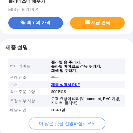
폴리에스터 채우기
MOQ：500 PCS
최고의 가격
지금 연락
제품 설명
,
플라넬 솜 뚜라기
하이 라이트
,
플라넬 마이크로 섬유 뚜라기
회색 털 뚜라기
원래 장소
중국
문서
제품 설명서 PDF
최소 주문 수량
500 PCS
고객 요청에 따라(Vacummed, PVC 가방,
포장 세부 사항
지퍼백, 폴리백)
배달 시간
30-40 일
더 많은 것을 전망하십시오