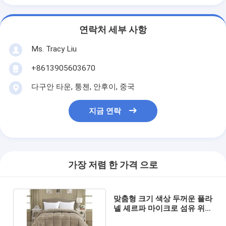
연락처 세부 사항
Ms. Tracy Liu
+8613905603670
다구안 타운, 퉁첸, 안후이, 중국
지금 연락
가장 저렴 한 가격 으로
맞춤형 크기 색상 두꺼운 플라
넬 셰르파 마이크로 섬유 위장
폴리에스터 채우기