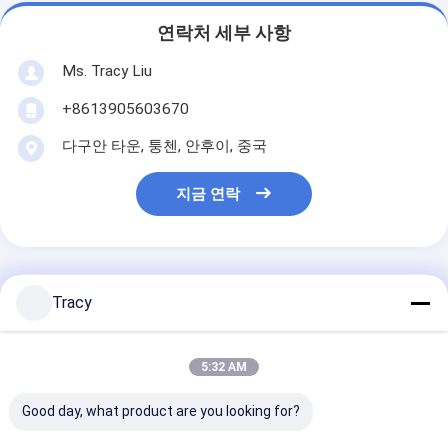
연락처 세부 사항
Ms. Tracy Liu
+8613905603670
다구안 타운, 퉁첸, 안후이, 중국
지금 연락
가장 저렴 한 가격 으로
Tracy
가세트 흰 직사각형 마이크로 파이
5:32 AM
버 꽉 차 있는 베개 기계 세탁 가능
한 마이크로 파이버 베개
Good day, what product are you looking for?