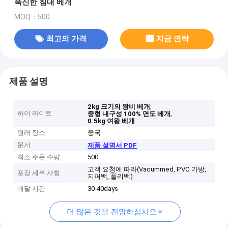
푹신한 침대 베개
MOQ：500
최고의 가격
지금 연락
제품 설명
,
2kg 크기의 왕비 베개
하이 라이트
,
중형 내구성 100% 면도 베개
0.5kg 여왕 베개
원래 장소
중국
문서
제품 설명서 PDF
최소 주문 수량
500
고객 요청에 따라(Vacummed, PVC 가방,
포장 세부 사항
지퍼백, 폴리백)
배달 시간
30-40days
더 많은 것을 전망하십시오