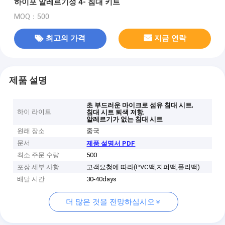
하이포 알레르기성 4- 침대 키트
MOQ：500
최고의 가격
지금 연락
제품 설명
,
초 부드러운 마이크로 섬유 침대 시트
하이 라이트
,
침대 시트 퇴색 저항
알레르기가 없는 침대 시트
원래 장소
중국
문서
제품 설명서 PDF
최소 주문 수량
500
포장 세부 사항
고객요청에 따라(PVC백,지퍼백,폴리백)
배달 시간
30-40days
더 많은 것을 전망하십시오