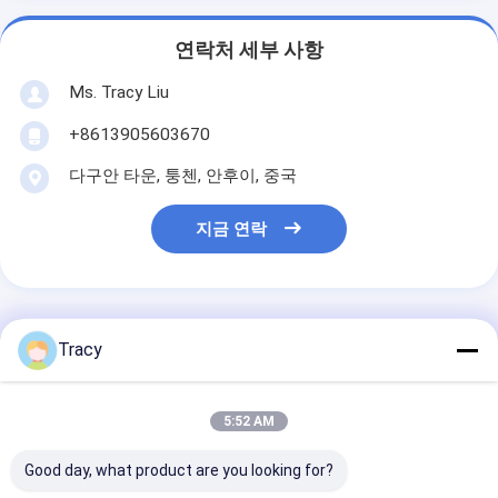
연락처 세부 사항
Ms. Tracy Liu
+8613905603670
다구안 타운, 퉁첸, 안후이, 중국
지금 연락
가장 저렴 한 가격 으로
Tracy
슈퍼 부드러운 마이크로 섬유 침
5:52 AM
대 시트 퇴색 저항성 내구성 하
이포 알레르기성 4- 침대 키트
Good day, what product are you looking for?