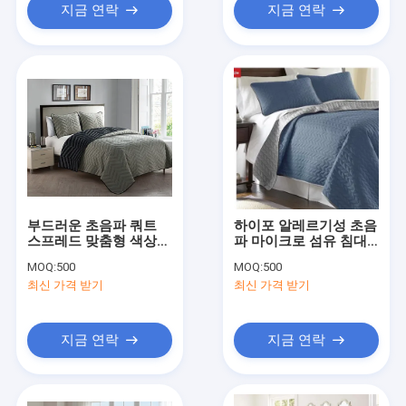
지금 연락
지금 연락
부드러운 초음파 쿼트
하이포 알레르기성 초음
스프레드 맞춤형 색상
파 마이크로 섬유 침대
마이크로 섬유 침대 덮
덮개 세트 현대 컬러 블
MOQ:
500
MOQ:
500
개 여왕
루 침대 덮개
최신 가격 받기
최신 가격 받기
지금 연락
지금 연락