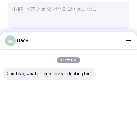
담요 / 침대 덮개
매트리스 보호기/타퍼
담요 덮개 / 베개 케이스
계속하다
Tracy
침대 깔개
덮개
11:22 PM
우리의 카테고리
베개
Good day, what product are you looking for?
어린이용 제품
다른 것
위장 / 담요
담요 / 침대 덮개
매트리스 보호기