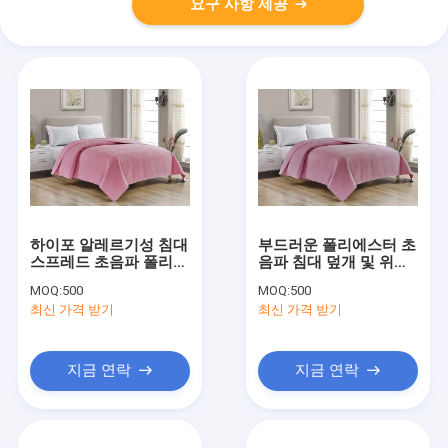
요구 사항 제공
하이포 알레르기성 침대
부드러운 폴리에스터 초
스프레드 초음파 폴리에
음파 침대 덮개 및 위장
스터 섬유 쿼티드 침대
벽돌 빨간색 편안한 가
MOQ:
500
MOQ:
500
덮개 카티온 스타일
정 장식 가벼운 침대 덮
최신 가격 받기
최신 가격 받기
개
지금 연락
지금 연락