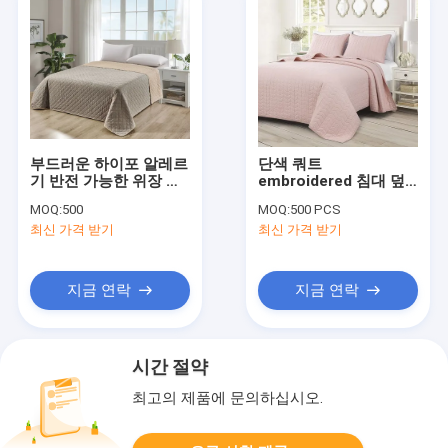
부드러운 하이포 알레르
단색 쿼트
기 반전 가능한 위장 침
embroidered 침대 덮
대 기하학적 초음파
개 전체 120gsm 초음
MOQ:
500
MOQ:
500 PCS
파 침대 덮개 마이크로
최신 가격 받기
최신 가격 받기
섬유 침대 덮개
지금 연락
지금 연락
시간 절약
최고의 제품에 문의하십시오.