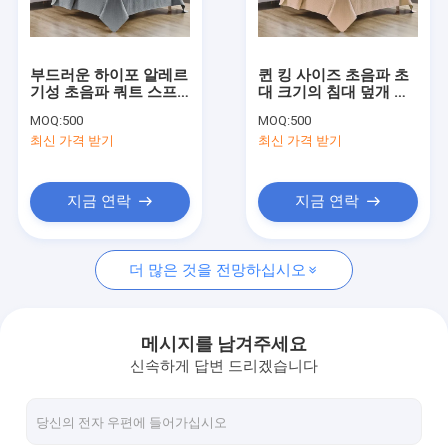
회사 소개
공장 투어
부드러운 하이포 알레르
퀸 킹 사이즈 초음파 초
기성 초음파 쿼트 스프
대 크기의 침대 덮개 베
품질 관리
레드 킹 사이즈 편안한
이지 여름 침대 덮개
MOQ:
500
MOQ:
500
가정 장식용 쿼터 세트
최신 가격 받기
최신 가격 받기
연락처
뉴스
지금 연락
지금 연락
모든 케이스
더 많은 것을 전망하십시오
Blog
견적 요청
메시지를 남겨주세요
신속하게 답변 드리겠습니다
위장 / 담요