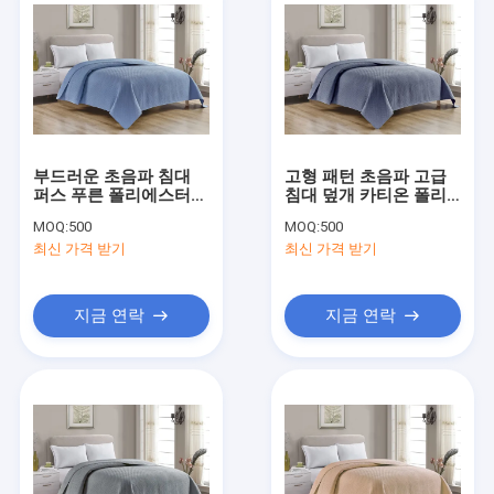
부드러운 초음파 침대
고형 패턴 초음파 고급
퍼스 푸른 폴리에스터
침대 덮개 카티온 폴리
고형 패턴 위안부 세트
에스터 섬유 푹신한 위
MOQ:
500
MOQ:
500
여왕 기계 세탁
장 세트
최신 가격 받기
최신 가격 받기
지금 연락
지금 연락
홈
제품 소개
동영상