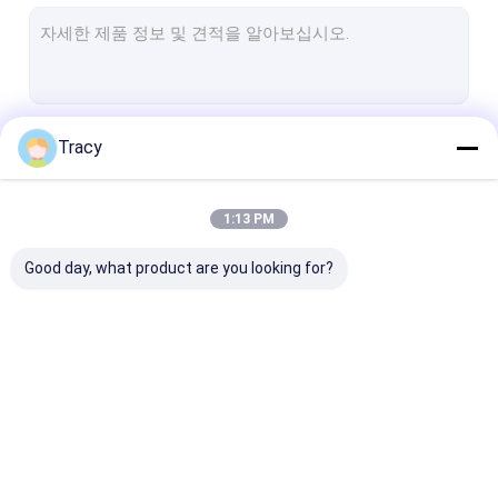
담요 / 침대 덮개
매트리스 보호기/타퍼
담요 덮개 / 베개 케이스
계속하다
Tracy
침대 깔개
덮개
1:13 PM
우리의 카테고리
베개
Good day, what product are you looking for?
어린이용 제품
다른 것
위장 / 담요
담요 / 침대 덮개
매트리스 보호기