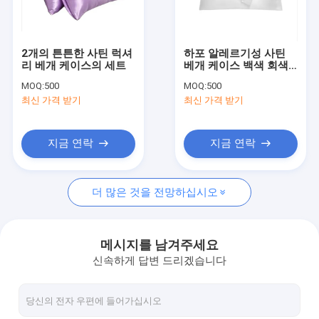
회사 소개
공장 투어
2개의 튼튼한 사틴 럭셔
하포 알레르기성 사틴
리 베개 케이스의 세트
베개 케이스 백색 회색
품질 관리
베이지 또는 파란색 고
MOQ:
500
MOQ:
500
형 패턴
최신 가격 받기
최신 가격 받기
연락처
뉴스
지금 연락
지금 연락
모든 케이스
더 많은 것을 전망하십시오
Blog
견적 요청
메시지를 남겨주세요
신속하게 답변 드리겠습니다
위장 / 담요