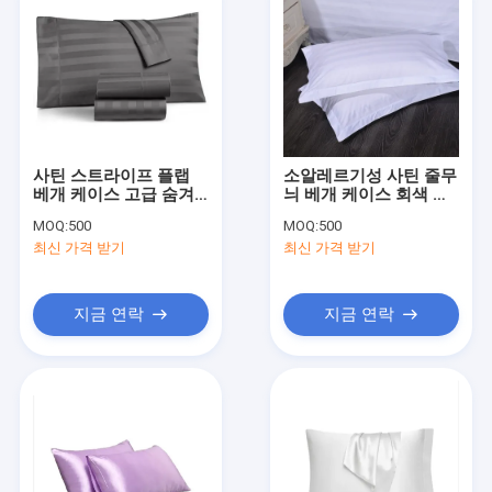
사틴 스트라이프 플랩
소알레르기성 사틴 줄무
베개 케이스 고급 숨겨
늬 베개 케이스 회색 베
진 지퍼 폐쇄 회색 베개
개 케이스 흰색 베지 파
MOQ:
500
MOQ:
500
케이스
란색
최신 가격 받기
최신 가격 받기
지금 연락
지금 연락
홈
제품 소개
동영상