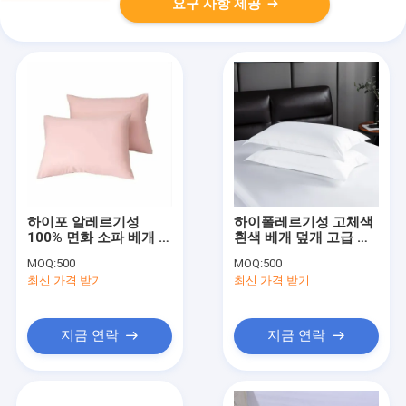
요구 사항 제공
하이포 알레르기성
하이폴레르기성 고체색
100% 면화 소파 베개 덮
흰색 베개 덮개 고급 베
개 세트 평면 베개 케이
개 덮개 사용자 정의 색
MOQ:
500
MOQ:
500
스 흰색 회색 파란색
상
최신 가격 받기
최신 가격 받기
지금 연락
지금 연락