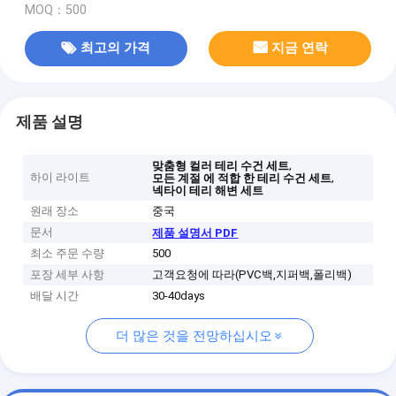
MOQ：500
최고의 가격
지금 연락
제품 설명
,
맞춤형 컬러 테리 수건 세트
하이 라이트
,
모든 계절 에 적합 한 테리 수건 세트
넥타이 테리 해변 세트
원래 장소
중국
문서
제품 설명서 PDF
최소 주문 수량
500
포장 세부 사항
고객요청에 따라(PVC백,지퍼백,폴리백)
배달 시간
30-40days
더 많은 것을 전망하십시오