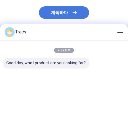
계속하다
Tracy
추천된 제품
7:37 PM
Good day, what product are you looking for?
플러시 부드러운 로브
숨쉬는 넥타이 웨이플
가벼운 건조 넥타
푹신한 따뜻한 플리스
옷 테리 빠른 건조 모든
타이 목화 럭셔리
셔파 섀기 목욕 가운 남
계절 피자마 세트 남녀
모든 계절 편안
녀 공용
를 위해
최고의 가격
최고의 가격
최고의 